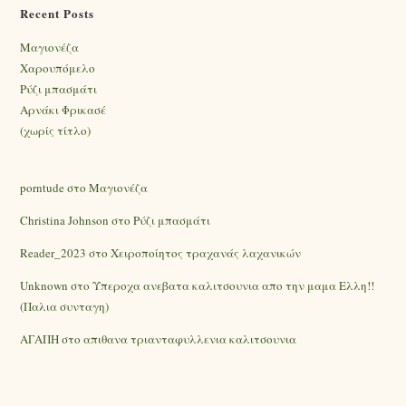
Recent Posts
Mαγιονέζα
Χαρουπόμελο
Ρύζι μπασμάτι
Αρνάκι Φρικασέ
(χωρίς τίτλο)
porntude
στο
Mαγιονέζα
Christina Johnson
στο
Ρύζι μπασμάτι
Reader_2023
στο
Χειροποίητος τραχανάς λαχανικών
Unknown
στο
Υπεροχα ανεβατα καλιτσουνια απο την μαμα Ελλη!!
(Παλια συνταγη)
ΑΓΑΠΗ
στο
απιθανα τριανταφυλλενια καλιτσουνια