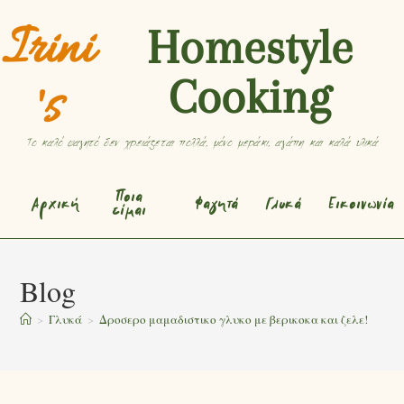
Irini
Homestyle
Cooking
's
Το καλό φαγητό δεν χρειάζεται πολλά, μόνο μεράκι, αγάπη και καλά υλικά
Ποια
Αρχική
Φαγητά
Γλυκά
Εικοινωνία
είμαι
Blog
>
Γλυκά
>
Δροσερο μαμαδιστικο γλυκο με βερικοκα και ζελε!