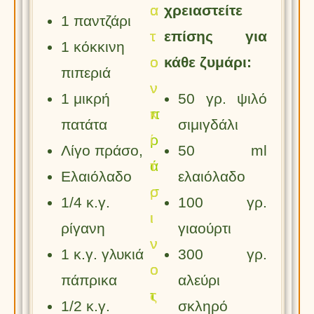
α
α
χρειαστείτε
1 παντζάρι
τ
τ
επίσης για
1 κόκκινη
ο
ο
κάθε ζυμάρι:
πιπεριά
ν
ν
1 μικρή
50 γρ. ψιλό
π
κ
πατάτα
σιμιγδάλι
ρ
ί
Λίγο πράσο,
50 ml
ά
τ
Ελαιόλαδο
ελαιόλαδο
σ
ρ
1/4 κ.γ.
100 γρ.
ι
ι
ρίγανη
γιαούρτι
ν
ν
1 κ.γ. γλυκιά
300 γρ.
ο
ο
πάπρικα
αλεύρι
τ
ς
1/2 κ.γ.
σκληρό