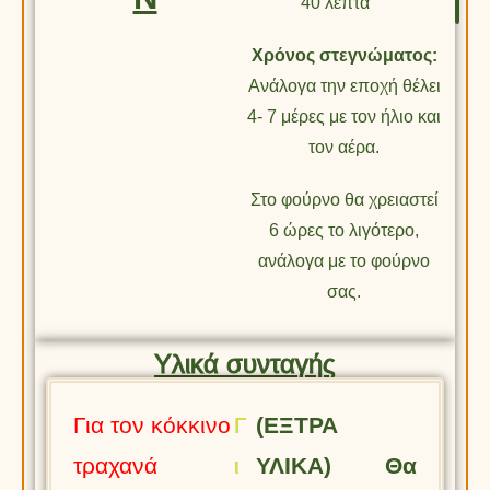
40 λεπτά
Χρόνος στεγνώματος:
Ανάλογα την εποχή θέλει
4- 7 μέρες με τον ήλιο και
τον αέρα.
Στο φούρνο θα χρειαστεί
6 ώρες το λιγότερο,
ανάλογα με το φούρνο
σας.
Υλικά συνταγής
Για τον κόκκινο
Γ
Γ
(ΕΞΤΡΑ
τραχανά
ι
ι
ΥΛΙΚΑ) Θα