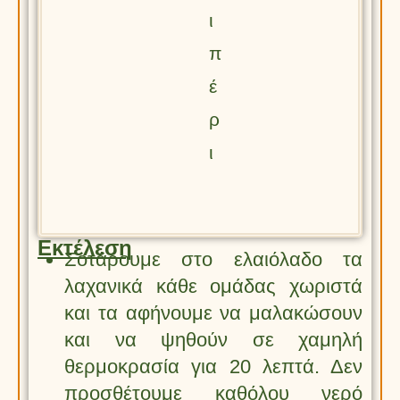
ι
π
έ
ρ
ι
Εκτέλεση
Σοτάρουμε στο ελαιόλαδο τα
λαχανικά κάθε ομάδας χωριστά
και τα αφήνουμε να μαλακώσουν
και να ψηθούν σε χαμηλή
θερμοκρασία για 20 λεπτά. Δεν
προσθέτουμε καθόλου νερό