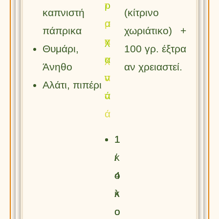
ρ
τ
καπνιστή
(κίτρινο
α
ρ
πάπρικα
χωριάτικο) +
χ
α
Θυμάρι,
100 γρ. έξτρα
α
χ
Άνηθο
αν χρειαστεί.
ν
α
Αλάτι, πιπέρι
ά
ν
ά
1
1
κ
/
ο
4
λ
κ
ο
ο