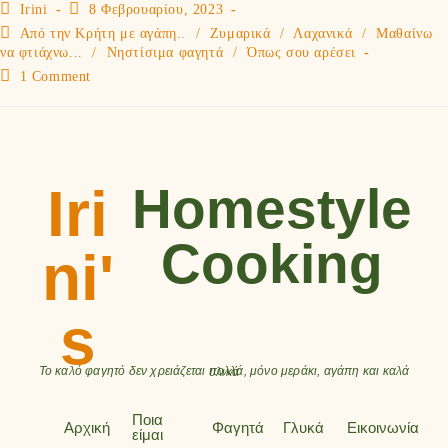
Irini
8 Φεβρουαρίου, 2023
Από την Κρήτη με αγάπη..
/
Ζυμαρικά
/
Λαχανικά
/
Μαθαίνω
να φτιάχνω...
/
Νηστίσιμα φαγητά
/
Όπως σου αρέσει
1 Comment
Iri
Homestyle
Cooking
ni'
s
Το καλό φαγητό δεν χρειάζεται πολλά, μόνο μεράκι, αγάπη και καλά υλικά
Ποια
Αρχική
Φαγητά
Γλυκά
Εικοινωνία
είμαι