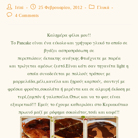
Irini
25 Φεβρουαρίου, 2012
Γλυκά
4 Comments
Καλημέρα φίλοι μου!!
Το Pancake είναι ένα εύκολο και γρήγορο γλυκό το οποίο σε
βγάζει ασπροπρόσωπη σε
περιπτώσεις έκτακτης ανάγκης.Φτιάχνετε με παρέα
και τρώγεται αμέσως ζεστό.Είναι κάτι σαν τηγανίτα light η
οποία συνοδεύεται με πολλούς τρόπους με
μαρμελάδα,μέλι,κανέλα και ξηρούς καρπούς, σαντιγί με
φρέσκα φρούτα,σοκολάτα ή μερέντα και σε αλμυρή έκδοση με
τυρί,ζαμπόν ή γαλοπούλα.Όπως και να το φας είναι
εξαιρετικό!!! Εμείς το έχουμε καθιερώσει στο Κυριακάτικο
πρωινό μαζί με ρόφημα σοκολάτας,τσάι και καφέ!!