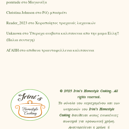
porntude
στο
Mαγιονέζα
Christina Johnson
στο
Ρύζι μπασμάτι
Reader_2023
στο
Χειροποίητος τραχανάς λαχανικών
Unknown
στο
Υπεροχα ανεβατα καλιτσουνια απο την μαμα Ελλη!!
(Παλια συνταγη)
ΑΓΑΠΗ
στο
απιθανα τριανταφυλλενια καλιτσουνια
© 2025 Irini’s Homestyle Cooking. All
rights reserved.
Το σύνολο του περιεχομένου και των
υπηρεσιών του
Irini’s Homestyle
Cooking
διατίθεται στους επισκέπτες
αυστηρά για προσωπική χρήση.
Απαγορεύεται η χρήση ή