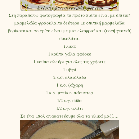
Στη παραπάνω φωτογραφία το πρώτο πιάτο είναι με σπιτική
μαρμελάδα φράουλα,το δεύτερο με σπιτική μαρμελάδα
βερίκοκο και το τρίτο είναι με μια ελαφριά και ζεστή γκανάζ
σοκολάτα.
Υλικά:
1 κούπα γάλα φρέσκο
1 κούπα αλεύρι για όλες τις χρήσεις
1 αβγό
2 κ.σ. ελαιόλαδο
1 κ.σ. ζάχαρη
1 κ.γ. μπείκιν πάουντερ
1/2 κ.γ. σόδα
1/2 κ.γ. αλάτι
Σε ένα μπολ ανακατεύουμε όλα τα υλικά μαζί….