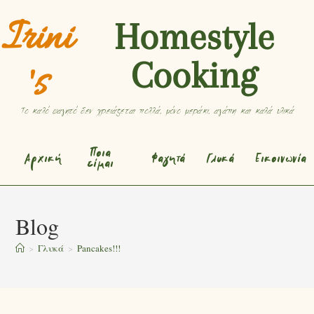
Irini
Homestyle
Cooking
's
Το καλό φαγητό δεν χρειάζεται πολλά, μόνο μεράκι, αγάπη και καλά υλικά
Ποια
Αρχική
Φαγητά
Γλυκά
Εικοινωνία
είμαι
Blog
>
Γλυκά
>
Pancakes!!!