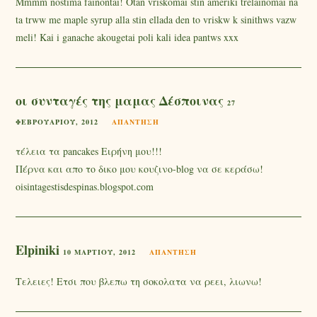
Mmmm nostima fainontai! Otan vriskomai stin ameriki trelainomai na
ta trww me maple syrup alla stin ellada den to vriskw k sinithws vazw
meli! Kai i ganache akougetai poli kali idea pantws xxx
οι συνταγές της μαμας Δέσποινας
27
ΦΕΒΡΟΥΑΡΊΟΥ, 2012
ΑΠΆΝΤΗΣΗ
τέλεια τα pancakes Ειρήνη μου!!!
Πέρνα και απο το δικο μου κουζινο-blog να σε κεράσω!
oisintagestisdespinas.blogspot.com
Elpiniki
10 ΜΑΡΤΊΟΥ, 2012
ΑΠΆΝΤΗΣΗ
Τελειες! Ετσι που βλεπω τη σοκολατα να ρεει, λιωνω!