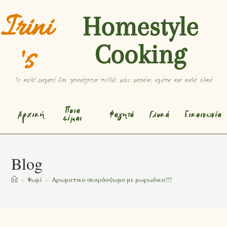
Irini
Homestyle
Cooking
's
Το καλό φαγητό δεν χρειάζεται πολλά, μόνο μεράκι, αγάπη και καλά υλικά
Ποια
Αρχική
Φαγητά
Γλυκά
Εικοινωνία
είμαι
Blog
>
Ψωμί
>
Αρωματικο σκορδοψωμο με μωρωδικα!!!