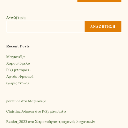
Αναζήτηση
ΑΝΑΖΉΤΗΣΗ
Recent Posts
Mαγιονέζα
Χαρουπόμελο
Ρύζι μπασμάτι
Αρνάκι Φρικασέ
(χωρίς τίτλο)
porntude
στο
Mαγιονέζα
Christina Johnson
στο
Ρύζι μπασμάτι
Reader_2023
στο
Χειροποίητος τραχανάς λαχανικών