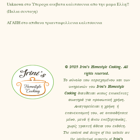
Unknown
στο
Υπεροχα ανεβατα καλιτσουνια απο την μαμα Ελλη!!
(Παλια συνταγη)
ΑΓΑΠΗ
στο
απιθανα τριανταφυλλενια καλιτσουνια
© 2025 Irini’s Homestyle Cooking. All
rights reserved.
Το σύνολο του περιεχομένου και των
υπηρεσιών του
Irini’s Homestyle
Cooking
διατίθεται στους επισκέπτες
αυστηρά για προσωπική χρήση.
Απαγορεύεται η χρήση ή
επανεκπομπή του, σε οποιοδήποτε
μέσο, μετά ή άνευ επεξεργασίας,
χωρίς γραπτή άδεια του εκδότη.
The content and design of this website are
the intellectual property of
Irini’s