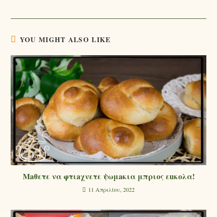
YOU MIGHT ALSO LIKE
Μaθετε να φτιaχνετε ψωμaκια μπριoς εuκολα!
11 Απριλίου, 2022