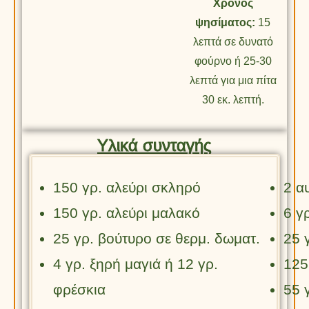
Χρόνος
ψησίματος:
15
λεπτά σε δυνατό
φούρνο ή 25-30
λεπτά για μια πίτα
30 εκ. λεπτή.
Υλικά συνταγής
150 γρ. αλεύρι σκληρό
2 α
150 γρ. αλεύρι μαλακό
6 γρ
25 γρ. βούτυρο σε θερμ. δωματ.
25 
4 γρ. ξηρή μαγιά ή 12 γρ.
125
φρέσκια
55 