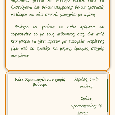
παραπάνω, γίνεται και υπέροχο δωράκι. Γιατί τα
Χριστούγεννα δεν θέλουν υπερβολές· θέλουν ζεστασιά,
απλότητα και κάτι σπιτικό, φτιαγμένο με αγάπη.
Φτιάξτε το, γεμίστε το σπίτι αρώματα και
μοιραστείτε το με τους ανθρώπους σας. Ένα απλό
κέικ μπορεί να γίνει αφορμή για χαμόγελα, κουβέντες
γύρω από το τραπέζι και μικρές, όμορφες στιγμές
που μένουν.
Κέικ Χριστουγέννων χωρίς
Μερίδες:
12-15
βούτυρο
μερίδες
Χρόνος
προετοιμασίες:
20
λεπτά