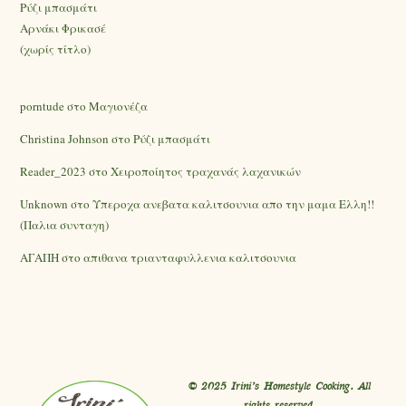
Ρύζι μπασμάτι
Αρνάκι Φρικασέ
(χωρίς τίτλο)
porntude
στο
Mαγιονέζα
Christina Johnson
στο
Ρύζι μπασμάτι
Reader_2023
στο
Χειροποίητος τραχανάς λαχανικών
Unknown
στο
Υπεροχα ανεβατα καλιτσουνια απο την μαμα Ελλη!!
(Παλια συνταγη)
ΑΓΑΠΗ
στο
απιθανα τριανταφυλλενια καλιτσουνια
© 2025 Irini’s Homestyle Cooking. All
rights reserved.