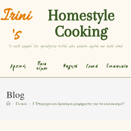
Irini
Homestyle
Cooking
's
Το καλό φαγητό δεν χρειάζεται πολλά, μόνο μεράκι, αγάπη και καλά υλικά
Ποια
Αρχική
Φαγητά
Γλυκά
Εικοινωνία
είμαι
Blog
>
Γλυκά
>
3 Υπεροχα και δροσερα ροφηματα για το καλοκαιρι!!!!!