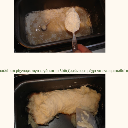
καλά και ρίχνουμε σιγά σιγά και το λάδι,ζυμώνουμε μέχρι να ενσωματωθεί τ