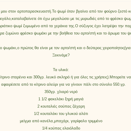
 μου στον αρτοπαρασκευαστή.Το ψωμί όταν βγαίνει από τον φούρνο ζεστό και
μεγάλο,καταλαβαίνετε ότι έχω μεγαλώσει με τις μυρωδιές από το φρέσκο ψω
ιάτικο ψωμί ζυμωμένο από τα χεράκια της.Ο σύζυγος έχει λατρέψει την παρα
ρα ζυμώνει φρέσκο ψωμάκι με την βοήθεια του αρτο/στή και το άρωμα του ψω
ο ψωμάκι,ο πρώτος θα είναι με τον αρτο/στή και ο δεύτερος χειροποίητος(γι
Ξεκινάμε?
Τα υλικά:
τρινο σταρένιο και 300γρ. λευκό σκληρό ή για όλες τις χρήσεις).Μπορείτε ν
 αφαιρέσετε από το κίτρινο αλεύρι για να γίνουν πάλι στο σύνολο 550.γρ.
350γρ. χλιαρό νερό
1 1/2 φακελάκι ξηρή μαγιά
2 κουταλιές σούπας ζάχαρη
1/2 κουταλάκι του γλυκού αλάτι
μείγμα από κανέλα,μπαχάρι, γαρίφαλο τριμμένο
1/4 κούπας ελαιόλαδο