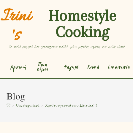
Irini
Homestyle
Cooking
's
Το καλό φαγητό δεν χρειάζεται πολλά, μόνο μεράκι, αγάπη και καλά υλικά
Ποια
Αρχική
Φαγητά
Γλυκά
Εικοινωνία
είμαι
Blog
>
Uncategorized
>
Χριστουγεννιάτικο Σπιτάκι!!!