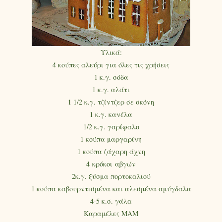
Υλικά:
4 κούπες αλεύρι για όλες τις χρήσεις
1 κ.γ. σόδα
1 κ.γ. αλάτι
1 1/2 κ.γ. τζίντζερ σε σκόνη
1 κ.γ. κανέλα
1/2 κ.γ. γαρίφαλο
1 κούπα μαργαρίνη
1 κούπα ζάχαρη άχνη
4 κρόκοι αβγών
2κ.γ. ξύσμα πορτοκαλιού
1 κούπα καβουρντισμένα και αλεσμένα αμύγδαλα
4-5 κ.σ. γάλα
Καραμέλες ΜΑΜ