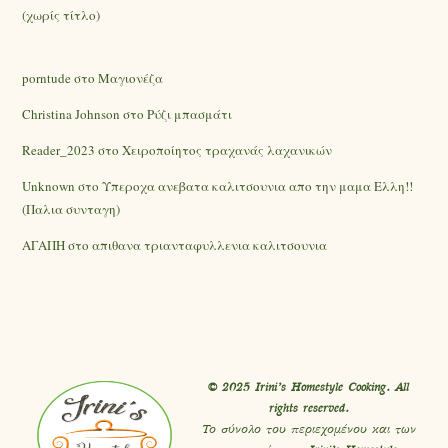
(χωρίς τίτλο)
porntude
στο
Mαγιονέζα
Christina Johnson
στο
Ρύζι μπασμάτι
Reader_2023
στο
Χειροποίητος τραχανάς λαχανικών
Unknown
στο
Υπεροχα ανεβατα καλιτσουνια απο την μαμα Ελλη!!
(Παλια συνταγη)
ΑΓΑΠΗ
στο
απιθανα τριανταφυλλενια καλιτσουνια
© 2025 Irini’s Homestyle Cooking. All
rights reserved.
Το σύνολο του περιεχομένου και των