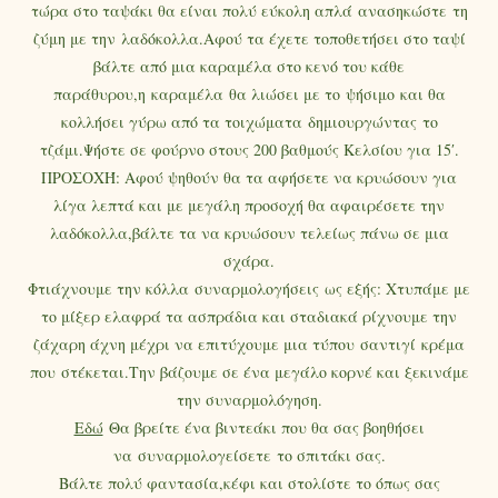
τώρα στο ταψάκι θα είναι πολύ εύκολη απλά ανασηκώστε τη
ζύμη με την λαδόκολλα.Αφού τα έχετε τοποθετήσει στο ταψί
βάλτε από μια καραμέλα στο κενό του κάθε
παράθυρου,η καραμέλα θα λιώσει με το ψήσιμο και θα
κολλήσει γύρω από τα τοιχώματα δημιουργώντας το
τζάμι.Ψήστε σε φούρνο στους 200 βαθμούς Κελσίου για 15′.
ΠΡΟΣΟΧΉ: Αφού ψηθούν θα τα αφήσετε να κρυώσουν για
λίγα λεπτά και με μεγάλη προσοχή θα αφαιρέσετε την
λαδόκολλα,βάλτε τα να κρυώσουν τελείως πάνω σε μια
σχάρα.
Φτιάχνουμε την κόλλα συναρμολογήσεις ως εξής: Χτυπάμε με
το μίξερ ελαφρά τα ασπράδια και σταδιακά ρίχνουμε την
ζάχαρη άχνη μέχρι να επιτύχουμε μια τύπου σαντιγί κρέμα
που στέκεται.Την βάζουμε σε ένα μεγάλο κορνέ και ξεκινάμε
την συναρμολόγηση.
Εδώ
Θα βρείτε ένα βιντεάκι που θα σας βοηθήσει
να συναρμολογείσετε το σπιτάκι σας.
Βάλτε πολύ φαντασία,κέφι και στολίστε το όπως σας