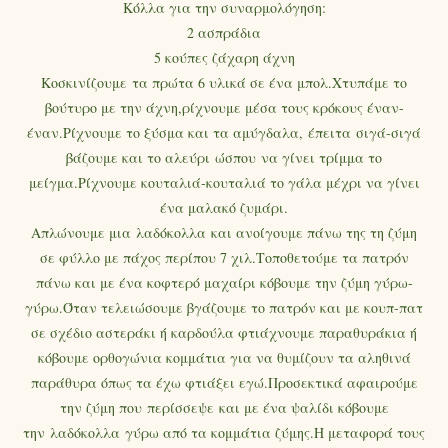
Κόλλα για την συναρμολόγηση:
2 ασπράδια
5 κούπες ζάχαρη άχνη
Κοσκινίζουμε τα πρώτα 6 υλικά σε ένα μπολ.Χτυπάμε το
βούτυρο με την άχνη,ρίχνουμε μέσα τους κρόκους έναν-
έναν.Ρίχνουμε το ξύσμα και τα αμύγδαλα, έπειτα σιγά-σιγά
βάζουμε και το αλεύρι ώσπου να γίνει τρίμμα το
μείγμα.Ρίχνουμε κουταλιά-κουταλιά το γάλα μέχρι να γίνει
ένα μαλακό ζυμάρι.
Απλώνουμε μια λαδόκολλα και ανοίγουμε πάνω της τη ζύμη
σε φύλλο με πάχος περίπου 7 χιλ.Τοποθετούμε τα πατρόν
πάνω και με ένα κοφτερό μαχαίρι κόβουμε την ζύμη γύρω-
γύρω.Όταν τελειώσουμε βγάζουμε το πατρόν και με κουπ-πατ
σε σχέδιο αστεράκι ή καρδούλα φτιάχνουμε παραθυράκια ή
κόβουμε ορθογώνια κομμάτια για να θυμίζουν τα αληθινά
παράθυρα όπως τα έχω φτιάξει εγώ.Προσεκτικά αφαιρούμε
την ζύμη που περίσσεψε και με ένα ψαλίδι κόβουμε
την λαδόκολλα γύρω από τα κομμάτια ζύμης.Η μεταφορά τους