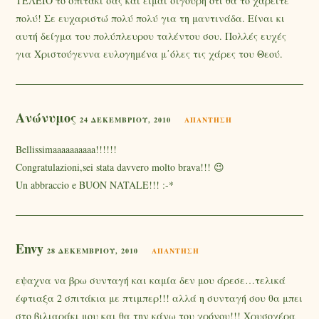
ΤΕΛΕΙΟ το σπιτάκι σας και είμαι σίγουρη ότι θα το χαρείτε
πολύ! Σε ευχαριστώ πολύ πολύ για τη μαντινάδα. Είναι κι
αυτή δείγμα του πολύπλευρου ταλέντου σου. Πολλές ευχές
για Χριστούγεννα ευλογημένα μ᾽όλες τις χάρες του Θεού.
Ανώνυμος
24 ΔΕΚΕΜΒΡΊΟΥ, 2010
ΑΠΆΝΤΗΣΗ
Bellissimaaaaaaaaaa!!!!!!
Congratulazioni,sei stata davvero molto brava!!! 😉
Un abbraccio e BUON NATALE!!! :-*
Envy
28 ΔΕΚΕΜΒΡΊΟΥ, 2010
ΑΠΆΝΤΗΣΗ
εψαχνα να βρω συνταγή και καμία δεν μου άρεσε…τελικά
έφτιαξα 2 σπιτάκια με πτιμπερ!!! αλλά η συνταγή σου θα μπει
στο βιλιαράκι μου και θα την κάνω του χρόνου!!! Χρυσοχέρα