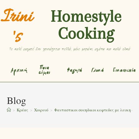
Irini
Homestyle
Cooking
's
Το καλό φαγητό δεν χρειάζεται πολλά, μόνο μεράκι, αγάπη και καλά υλικά
Ποια
Αρχική
Φαγητά
Γλυκά
Εικοινωνία
είμαι
Blog
>
Κρέας
>
Χοιρινό
>
Φανταστικοι σουηδικοι κεφτεδες με λευκη σα