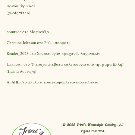
Αρνάκι Φρικασέ
(χωρίς τίτλο)
porntude
στο
Mαγιονέζα
Christina Johnson
στο
Ρύζι μπασμάτι
Reader_2023
στο
Χειροποίητος τραχανάς λαχανικών
Unknown
στο
Υπεροχα ανεβατα καλιτσουνια απο την μαμα Ελλη!!
(Παλια συνταγη)
ΑΓΑΠΗ
στο
απιθανα τριανταφυλλενια καλιτσουνια
© 2025 Irini’s Homestyle Cooking. All
rights reserved.