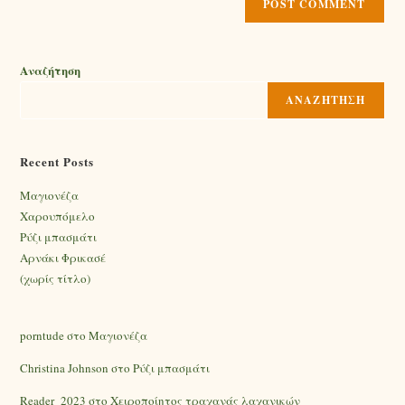
Αναζήτηση
ΑΝΑΖΉΤΗΣΗ
Recent Posts
Mαγιονέζα
Χαρουπόμελο
Ρύζι μπασμάτι
Αρνάκι Φρικασέ
(χωρίς τίτλο)
porntude
στο
Mαγιονέζα
Christina Johnson
στο
Ρύζι μπασμάτι
Reader_2023
στο
Χειροποίητος τραχανάς λαχανικών