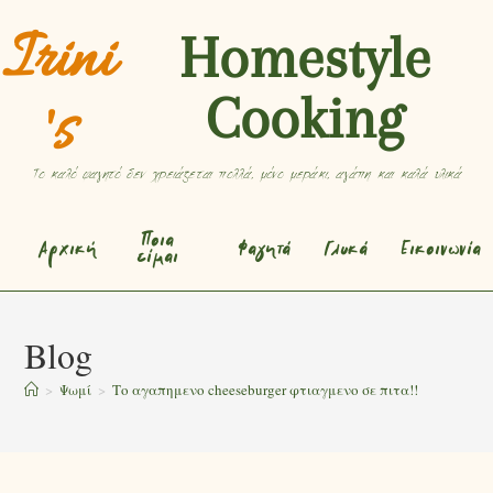
Irini
Homestyle
Cooking
's
Το καλό φαγητό δεν χρειάζεται πολλά, μόνο μεράκι, αγάπη και καλά υλικά
Ποια
Αρχική
Φαγητά
Γλυκά
Εικοινωνία
είμαι
Blog
>
Ψωμί
>
Το αγαπημενο cheeseburger φτιαγμενο σε πιτα!!