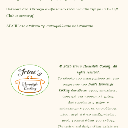
Unknown
στο
Υπεροχα ανεβατα καλιτσουνια απο την μαμα Ελλη!!
(Παλια συνταγη)
ΑΓΑΠΗ
στο
απιθανα τριανταφυλλενια καλιτσουνια
© 2025 Irini’s Homestyle Cooking. All
rights reserved.
Το σύνολο του περιεχομένου και των
υπηρεσιών του
Irini’s Homestyle
Cooking
διατίθεται στους επισκέπτες
αυστηρά για προσωπική χρήση.
Απαγορεύεται η χρήση ή
επανεκπομπή του, σε οποιοδήποτε
μέσο, μετά ή άνευ επεξεργασίας,
χωρίς γραπτή άδεια του εκδότη.
The content and design of this website are