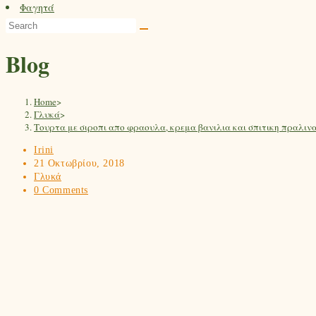
Φαγητά
Blog
Home
>
Γλυκά
>
Τουρτα με σιροπι απο φραουλα, κρεμα βανιλια και σπιτικη πραλινα
Irini
21 Οκτωβρίου, 2018
Γλυκά
0 Comments