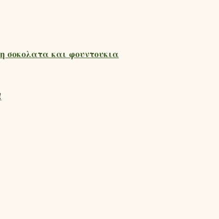
η σοκολατα και φουντουκια
!