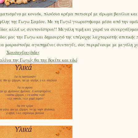
ματισμένο με κονιάκ, πλούσια κρέμα πατισερί με άρωμα βανίλια και 
φίλης της Γωγω Σαμίου. Με τη Γωγώ γνωριστήκαμε μέσα από την ομάδα
μάδας αλλά ως συντονίστρια!! Μεγάλη τιμή και χαρά να συνεργάζομαι
δας μας την Γωγω και δημιουργό της υπέροχης λαχταριστής σπιτικής 
 να μοιραστούμε αγαπημένες συνταγές, σας περιμένουμε με μεγάλη χ
Χρυσοχέρες/ηδες
λίνα της Γωγώς θα την βρείτε και εδώ