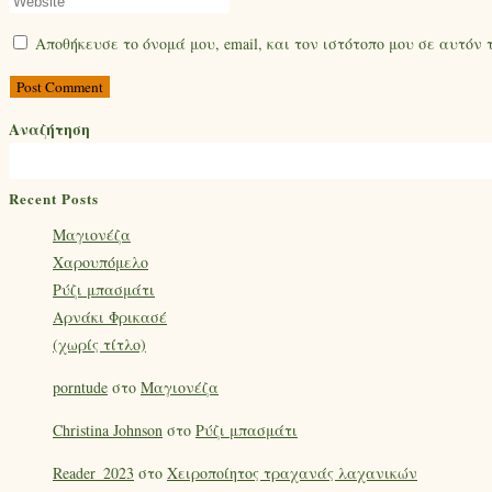
Αποθήκευσε το όνομά μου, email, και τον ιστότοπο μου σε αυτόν
Αναζήτηση
Recent Posts
Mαγιονέζα
Χαρουπόμελο
Ρύζι μπασμάτι
Αρνάκι Φρικασέ
(χωρίς τίτλο)
porntude
στο
Mαγιονέζα
Christina Johnson
στο
Ρύζι μπασμάτι
Reader_2023
στο
Χειροποίητος τραχανάς λαχανικών