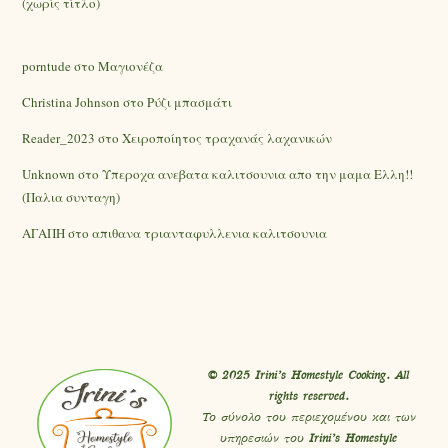
(χωρίς τίτλο)
porntude
στο
Mαγιονέζα
Christina Johnson
στο
Ρύζι μπασμάτι
Reader_2023
στο
Χειροποίητος τραχανάς λαχανικών
Unknown
στο
Υπεροχα ανεβατα καλιτσουνια απο την μαμα Ελλη!!
(Παλια συνταγη)
ΑΓΑΠΗ
στο
απιθανα τριανταφυλλενια καλιτσουνια
© 2025 Irini’s Homestyle Cooking. All
rights reserved.
Το σύνολο του περιεχομένου και των
υπηρεσιών του
Irini’s Homestyle