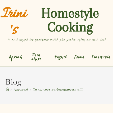
Irini
Homestyle
Cooking
's
Το καλό φαγητό δεν χρειάζεται πολλά, μόνο μεράκι, αγάπη και καλά υλικά
Ποια
Αρχική
Φαγητά
Γλυκά
Εικοινωνία
είμαι
Blog
>
Λαχανικά
>
Τα πιο νοστιμα ψαρομπιφτεκια !!!