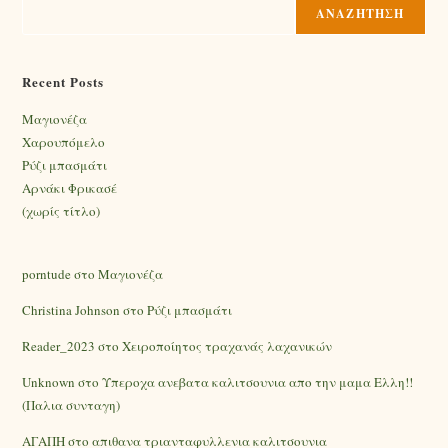
ΑΝΑΖΉΤΗΣΗ
Recent Posts
Mαγιονέζα
Χαρουπόμελο
Ρύζι μπασμάτι
Αρνάκι Φρικασέ
(χωρίς τίτλο)
porntude
στο
Mαγιονέζα
Christina Johnson
στο
Ρύζι μπασμάτι
Reader_2023
στο
Χειροποίητος τραχανάς λαχανικών
Unknown
στο
Υπεροχα ανεβατα καλιτσουνια απο την μαμα Ελλη!!
(Παλια συνταγη)
ΑΓΑΠΗ
στο
απιθανα τριανταφυλλενια καλιτσουνια