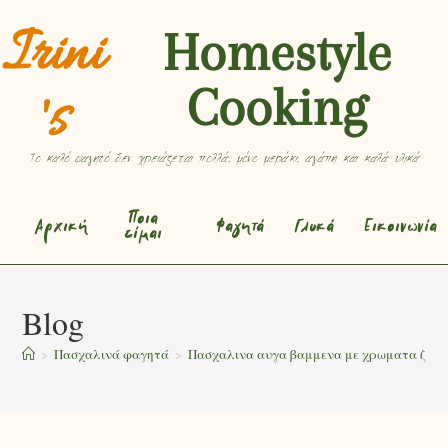
Irini
Homestyle
Cooking
's
Το καλό φαγητό δεν χρειάζεται πολλά, μόνο μεράκι, αγάπη και καλά υλικά
Ποια
Αρχική
Φαγητά
Γλυκά
Εικοινωνία
είμαι
Blog
>
Πασχαλινά φαγητά
>
Πασχαλινα αυγα βαμμενα με χρωματα ζαχαρ