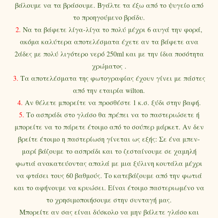
βάλουμε να τα βράσουμε. Βγάλτε τα έξω από το ψυγείο από
το προηγούμενο βράδυ.
2.
Να τα βάφετε λίγα-λίγα το πολύ μέχρι 6 αυγά την φορά,
ακόμα καλύτερα αποτελέσματα έχετε αν τα βάφετε ανα
2άδες με πολύ λιγότερο νερό 250ml και με την ίδια ποσότητα
χρώματος .
3.
Τα αποτελέσματα της φωτογραφίας έχουν γίνει με πάστες
από την εταιρία wilt
on.
4.
Αν θέλετε μπορείτε να προσθέστε 1 κ.σ. ξύδι στην βαφή.
5.
Το ασπράδι στο γλάσο θα πρέπει να το παστεριώσετε ή
μπορείτε να το πάρετε έτοιμο από το σούπερ μάρκετ. Αν δεν
βρείτε έτοιμο η παστερίωση γίνεται ως εξής: Σε ένα μπεν-
μαρί βάζουμε το ασπράδι και το ζεσταίνουμε σε χαμηλή
φωτιά ανακατεύοντας απαλά με μια ξύλινη κουτάλα μέχρι
να φτάσει τους 60 βαθμούς. Το κατεβάζουμε από την φωτιά
και το αφήνουμε να κρυώσει. Είναι έτοιμο παστεριωμένο να
το χρησιμοποιήσουμε στην συνταγή μας.
Μπορείτε αν σας είναι δύσκολο να μην βάλετε γλάσο και