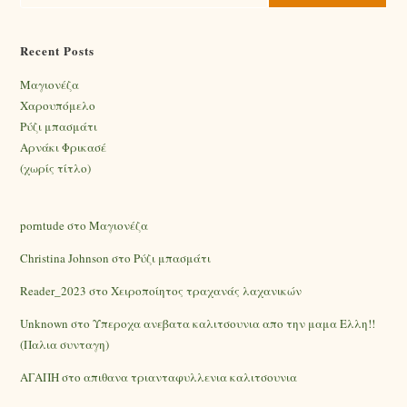
Recent Posts
Mαγιονέζα
Χαρουπόμελο
Ρύζι μπασμάτι
Αρνάκι Φρικασέ
(χωρίς τίτλο)
porntude
στο
Mαγιονέζα
Christina Johnson
στο
Ρύζι μπασμάτι
Reader_2023
στο
Χειροποίητος τραχανάς λαχανικών
Unknown
στο
Υπεροχα ανεβατα καλιτσουνια απο την μαμα Ελλη!!
(Παλια συνταγη)
ΑΓΑΠΗ
στο
απιθανα τριανταφυλλενια καλιτσουνια