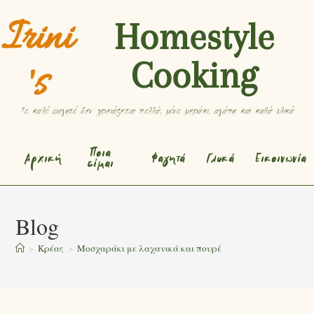
Irini
Homestyle
Cooking
's
Το καλό φαγητό δεν χρειάζεται πολλά, μόνο μεράκι, αγάπη και καλά υλικά
Ποια
Αρχική
Φαγητά
Γλυκά
Εικοινωνία
είμαι
Blog
>
Κρέας
>
Μοσχαράκι με λαχανικά και πουρέ