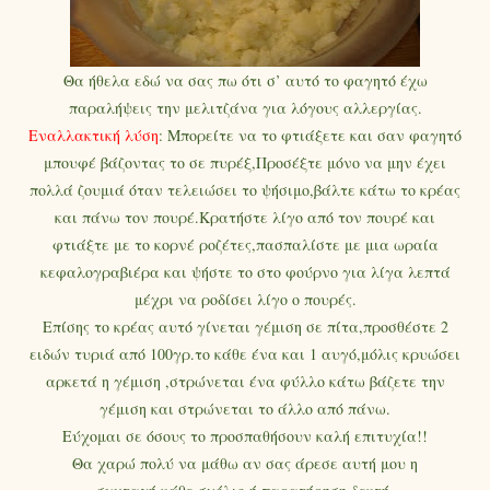
Θα ήθελα εδώ να σας πω ότι σ’ αυτό το φαγητό έχω
παραλήψεις την μελιτζάνα για λόγους αλλεργίας.
Εναλλακτική λύση
: Μπορείτε να το φτιάξετε και σαν φαγητό
μπουφέ βάζοντας το σε πυρέξ,Προσέξτε μόνο να μην έχει
πολλά ζουμιά όταν τελειώσει το ψήσιμο,βάλτε κάτω το κρέας
και πάνω τον πουρέ.Κρατήστε λίγο από τον πουρέ και
φτιάξτε με το κορνέ ροζέτες,πασπαλίστε με μια ωραία
κεφαλογραβιέρα και ψήστε το στο φούρνο για λίγα λεπτά
μέχρι να ροδίσει λίγο ο πουρές.
Επίσης το κρέας αυτό γίνεται γέμιση σε πίτα,προσθέστε 2
ειδών τυριά από 100γρ.το κάθε ένα και 1 αυγό,μόλις κρυώσει
αρκετά η γέμιση ,στρώνεται ένα φύλλο κάτω βάζετε την
γέμιση και στρώνεται το άλλο από πάνω.
Εύχομαι σε όσους το προσπαθήσουν καλή επιτυχία!!
Θα χαρώ πολύ να μάθω αν σας άρεσε αυτή μου η