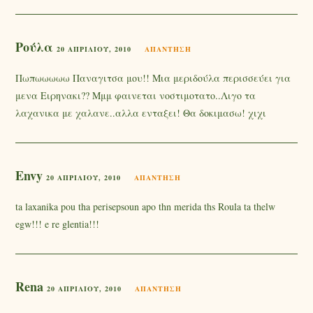
Ρούλα
20 ΑΠΡΙΛΊΟΥ, 2010
ΑΠΆΝΤΗΣΗ
Πωπωωωωω Παναγιτσα μου!! Μια μεριδούλα περισσεύει για
μενα Ειρηνακι?? Μμμ φαινεται νοστιμοτατο..Λιγο τα
λαχανικα με χαλανε..αλλα ενταξει! Θα δοκιμασω! χιχι
Envy
20 ΑΠΡΙΛΊΟΥ, 2010
ΑΠΆΝΤΗΣΗ
ta laxanika pou tha perisepsoun apo thn merida ths Roula ta thelw
egw!!! e re glentia!!!
Rena
20 ΑΠΡΙΛΊΟΥ, 2010
ΑΠΆΝΤΗΣΗ