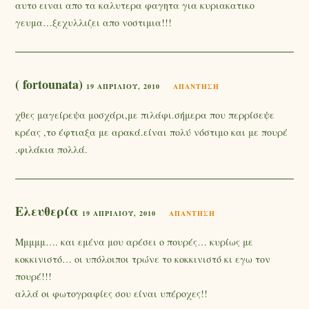
αυτο ειναι απο τα καλυτερα φαγητα για κυριακατικο
γευμα…ξεχυλλιζει απο νοστιμια!!!
( fortounata)
19 ΑΠΡΙΛΊΟΥ, 2010
ΑΠΆΝΤΗΣΗ
χθες μαγείρεψα μοσχάρι,με πιλάφι.σήμερα που περρίσεψε
κρέας ,το έφτιαξα με αρακά.είναι πολύ νόστιμο και με πουρέ
.φιλάκια πολλά.
Ελευθερία
19 ΑΠΡΙΛΊΟΥ, 2010
ΑΠΆΝΤΗΣΗ
Μμμμμ…. και εμένα μου αρέσει ο πουρές… κυρίως με
κοκκινιστό… οι υπόλοιποι τρώνε το κοκκινιστό κι εγω τον
πουρέ!!!
αλλά οι φωτογραφίες σου είναι υπέροχες!!