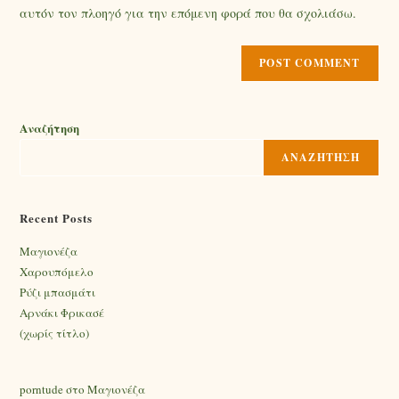
αυτόν τον πλοηγό για την επόμενη φορά που θα σχολιάσω.
Αναζήτηση
ΑΝΑΖΉΤΗΣΗ
Recent Posts
Mαγιονέζα
Χαρουπόμελο
Ρύζι μπασμάτι
Αρνάκι Φρικασέ
(χωρίς τίτλο)
porntude
στο
Mαγιονέζα