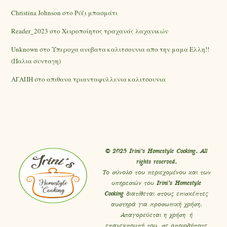
Christina Johnson
στο
Ρύζι μπασμάτι
Reader_2023
στο
Χειροποίητος τραχανάς λαχανικών
Unknown
στο
Υπεροχα ανεβατα καλιτσουνια απο την μαμα Ελλη!!
(Παλια συνταγη)
ΑΓΑΠΗ
στο
απιθανα τριανταφυλλενια καλιτσουνια
© 2025 Irini’s Homestyle Cooking. All
rights reserved.
Το σύνολο του περιεχομένου και των
υπηρεσιών του
Irini’s Homestyle
Cooking
διατίθεται στους επισκέπτες
αυστηρά για προσωπική χρήση.
Απαγορεύεται η χρήση ή
επανεκπομπή του, σε οποιοδήποτε