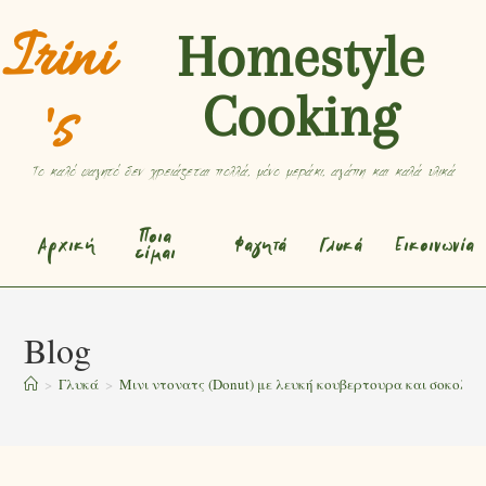
Irini
Homestyle
Cooking
's
Το καλό φαγητό δεν χρειάζεται πολλά, μόνο μεράκι, αγάπη και καλά υλικά
Ποια
Αρχική
Φαγητά
Γλυκά
Εικοινωνία
είμαι
Blog
>
Γλυκά
>
Μινι ντονατς (Donut) με λευκή κουβερτουρα και σοκολατα 