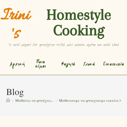
Irini
Homestyle
Cooking
's
Το καλό φαγητό δεν χρειάζεται πολλά, μόνο μεράκι, αγάπη και καλά υλικά
Ποια
Αρχική
Φαγητά
Γλυκά
Εικοινωνία
είμαι
Blog
>
Μαθαίνω να φτιάχνω...
>
Μαθαινουμε να φτιαχνουμε ευκολα πεντ