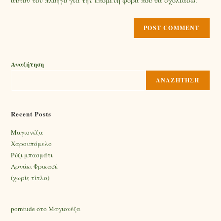
αυτόν τον πλοηγό για την επόμενη φορά που θα σχολιάσω.
Αναζήτηση
ΑΝΑΖΉΤΗΣΗ
Recent Posts
Mαγιονέζα
Χαρουπόμελο
Ρύζι μπασμάτι
Αρνάκι Φρικασέ
(χωρίς τίτλο)
porntude
στο
Mαγιονέζα