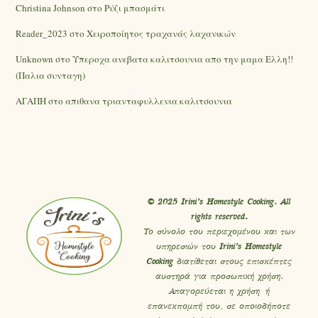
Christina Johnson
στο
Ρύζι μπασμάτι
Reader_2023
στο
Χειροποίητος τραχανάς λαχανικών
Unknown
στο
Υπεροχα ανεβατα καλιτσουνια απο την μαμα Ελλη!!
(Παλια συνταγη)
ΑΓΑΠΗ
στο
απιθανα τριανταφυλλενια καλιτσουνια
© 2025 Irini’s Homestyle Cooking. All
rights reserved.
Το σύνολο του περιεχομένου και των
υπηρεσιών του
Irini’s Homestyle
Cooking
διατίθεται στους επισκέπτες
αυστηρά για προσωπική χρήση.
Απαγορεύεται η χρήση ή
επανεκπομπή του, σε οποιοδήποτε