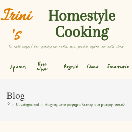
Irini
Homestyle
Cooking
's
Το καλό φαγητό δεν χρειάζεται πολλά, μόνο μεράκι, αγάπη και καλά υλικά
Ποια
Αρχική
Φαγητά
Γλυκά
Εικοινωνία
είμαι
Blog
>
Uncategorized
>
Λαχταριστο ροφημα λευκης και μαυρης σοκολατας