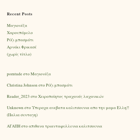
Recent Posts
Mαγιονέζα
Χαρουπόμελο
Ρύζι μπασμάτι
Αρνάκι Φρικασέ
(χωρίς τίτλο)
porntude
στο
Mαγιονέζα
Christina Johnson
στο
Ρύζι μπασμάτι
Reader_2023
στο
Χειροποίητος τραχανάς λαχανικών
Unknown
στο
Υπεροχα ανεβατα καλιτσουνια απο την μαμα Ελλη!!
(Παλια συνταγη)
ΑΓΑΠΗ
στο
απιθανα τριανταφυλλενια καλιτσουνια