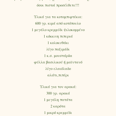
όσοι πιστοί προσέλθετε!!!
Υλικά για τα κοτομπιφτέκια:
600 γρ. κιμά από κοτόπουλο
1 μεγάλο κρεμμύδι ψιλοκομμένο
1 κόκκινη πιπεριά
1 κολοκυθάκι
λίγο παξιμάδι
1 κ.σ. μουστάρδα
φύλλα βασιλικού ή μαϊντανό
λίγο ελαιόλαδο
αλάτι,πιπέρι
Υλικά για τον αρακά:
300 γρ. αρακά
1 μεγάλη πατάτα
2 καρότα
1 μικρό κρεμμύδι