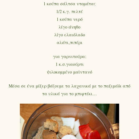
1 κούπα σάλτσα ντομάτας
1/2 κ.γ. πελτέ
1 κούπα νερό
λίγο άνηθο
λίγο ελαιόλαδο
αλάτι,πιπέρι
για γαρνιτούρα:
1 κ.σ.γιαούρτι
ψιλοκομμένο μαϊντανό
Μέσα σε ένα μίξερ βάζουμε τα λαχανικά με το παξιμάδι από
τα υλικά για το μπιφτέκι…