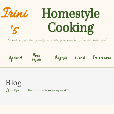
Irini
Homestyle
Cooking
's
Το καλό φαγητό δεν χρειάζεται πολλά, μόνο μεράκι, αγάπη και καλά υλικά
Ποια
Αρχική
Φαγητά
Γλυκά
Εικοινωνία
είμαι
Blog
>
Κρέας
>
Κοτομπιφτέκια με αρακά!!!