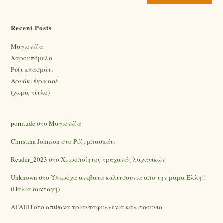
Recent Posts
Mαγιονέζα
Χαρουπόμελο
Ρύζι μπασμάτι
Αρνάκι Φρικασέ
(χωρίς τίτλο)
porntude
στο
Mαγιονέζα
Christina Johnson
στο
Ρύζι μπασμάτι
Reader_2023
στο
Χειροποίητος τραχανάς λαχανικών
Unknown
στο
Υπεροχα ανεβατα καλιτσουνια απο την μαμα Ελλη!!
(Παλια συνταγη)
ΑΓΑΠΗ
στο
απιθανα τριανταφυλλενια καλιτσουνια