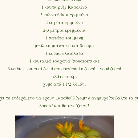
1 κούπα ρύζι Καρολίνα
3 κολοκυθάκια τριμμένα
2 καρότα τριμμένα
2-3 μέτρια κρεμμύδια
1 πατάτα τριμμένη
μπόλικο μαϊντανό και δυόσμο
1 κούπα ελαιόλαδο
1 κουταλιά τραχανά (προαιρετικά)
3 κούπες σπιτικό ζωμό από κοτόπουλο ζεστό ή νερό ζεστό
αλάτι πιπέρι
χυμό από 1 1/2 λεμόνι
ει το ενδεχόμενο να έχουν μαραθεί λίγο,μην ανησυχείτε βάλτε τα γ
δροσιά και θα ανοίξουν!!