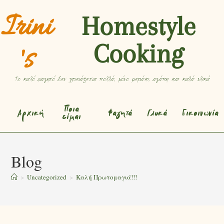
Irini
Homestyle
Cooking
's
Το καλό φαγητό δεν χρειάζεται πολλά, μόνο μεράκι, αγάπη και καλά υλικά
Ποια
Αρχική
Φαγητά
Γλυκά
Εικοινωνία
είμαι
Blog
>
Uncategorized
>
Καλή Πρωτομαγιά!!!