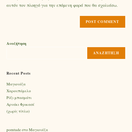
αυτόν τον πλοηγό για την επόμενη φορά που θα σχολιάσω.
Αναζήτηση
ΑΝΑΖΉΤΗΣΗ
Recent Posts
Mαγιονέζα
Χαρουπόμελο
Ρύζι μπασμάτι
Αρνάκι Φρικασέ
(χωρίς τίτλο)
porntude
στο
Mαγιονέζα