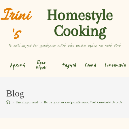
Irini
Homestyle
Cooking
's
Το καλό φαγητό δεν χρειάζεται πολλά, μόνο μεράκι, αγάπη και καλά υλικά
Ποια
Αρχική
Φαγητά
Γλυκά
Εικοινωνία
είμαι
Blog
>
Uncategorized
>
Βουτυρατοι κουραμπιεδες που λιωνουν στο στομα