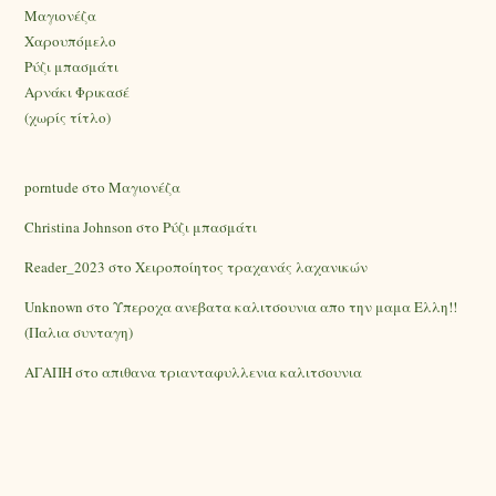
Mαγιονέζα
Χαρουπόμελο
Ρύζι μπασμάτι
Αρνάκι Φρικασέ
(χωρίς τίτλο)
porntude
στο
Mαγιονέζα
Christina Johnson
στο
Ρύζι μπασμάτι
Reader_2023
στο
Χειροποίητος τραχανάς λαχανικών
Unknown
στο
Υπεροχα ανεβατα καλιτσουνια απο την μαμα Ελλη!!
(Παλια συνταγη)
ΑΓΑΠΗ
στο
απιθανα τριανταφυλλενια καλιτσουνια