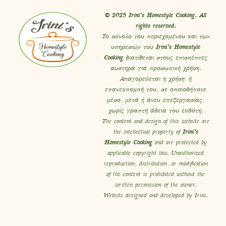
© 2025 Irini’s Homestyle Cooking. All
rights reserved.
Το σύνολο του περιεχομένου και των
υπηρεσιών του
Irini’s Homestyle
Cooking
διατίθεται στους επισκέπτες
αυστηρά για προσωπική χρήση.
Απαγορεύεται η χρήση ή
επανεκπομπή του, σε οποιοδήποτε
μέσο, μετά ή άνευ επεξεργασίας,
χωρίς γραπτή άδεια του εκδότη.
The content and design of this website are
the intellectual property of
Irini’s
Homestyle Cooking
and are protected by
applicable copyright law. Unauthorized
reproduction, distribution, or modification
of the content is prohibited without the
written permission of the owner.
Website designed and developed by Irini.