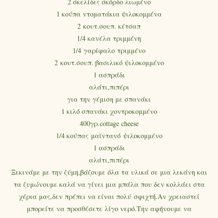
2 σκελίδες σκόρδο λιωμένο
1 κούπα ντοματάκια ψιλοκομμένα
2 κουτ.σουπ. κέτσαπ
1/4 κανέλα τριμμένη
1/4 γαρίφαλο τριμμένο
2 κουτ.σουπ. βασιλικό ψιλοκομμένο
1 ασπράδι
αλάτι,πιπέρι
για την γέμιση με σπανάκι
1 κιλό σπανάκι χοντροκομμένο
400γρ.cottage cheese
1/4 κούπας μαϊντανό ψιλοκομμένο
1 ασπράδι
αλάτι,πιπέρι
Ξεκινάμε με την ζύμη,βάζουμε όλα τα υλικά σε μια λεκάνη και
τα ζυμώνουμε καλά να γίνει μια μπάλα που δεν κολλάει στα
χέρια μας,δεν πρέπει να είναι πολύ σφιχτή.Αν χρειαστεί
μπορείτε να προσθέσετε λίγο νερό.Την αφήνουμε να