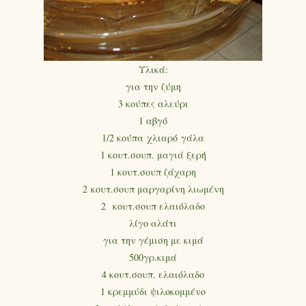
Υλικά:
για την ζύμη
3 κούπες αλεύρι
1 αβγό
1/2 κούπα χλιαρό γάλα
1 κουτ.σουπ. μαγιά ξερή
1 κουτ.σουπ ζάχαρη
2 κουτ.σουπ μαργαρίνη λιωμένη
2 κουτ.σουπ ελαιόλαδο
λίγο αλάτι
για την γέμιση με κιμά
500γρ.κιμά
4 κουτ.σουπ. ελαιόλαδο
1 κρεμμύδι ψιλοκομμένο