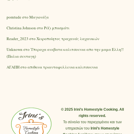
porntude
στο
Mαγιονέζα
Christina Johnson
στο
Ρύζι μπασμάτι
Reader_2023
στο
Χειροποίητος τραχανάς λαχανικών
Unknown
στο
Υπεροχα ανεβατα καλιτσουνια απο την μαμα Ελλη!!
(Παλια συνταγη)
ΑΓΑΠΗ
στο
απιθανα τριανταφυλλενια καλιτσουνια
© 2025 Irini’s Homestyle Cooking. All
rights reserved.
Το σύνολο του περιεχομένου και των
υπηρεσιών του
Irini’s Homestyle