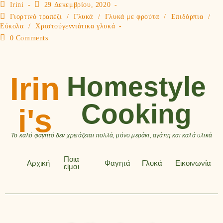
Irini
29 Δεκεμβρίου, 2020
Γιορτινό τραπέζι
/
Γλυκά
/
Γλυκά με φρούτα
/
Επιδόρπια
/
Εύκολα
/
Χριστούγεννιάτικα γλυκά
0 Comments
Irin
Homestyle
Cooking
i's
Το καλό φαγητό δεν χρειάζεται πολλά, μόνο μεράκι, αγάπη και καλά υλικά
Ποια
Αρχική
Φαγητά
Γλυκά
Εικοινωνία
είμαι