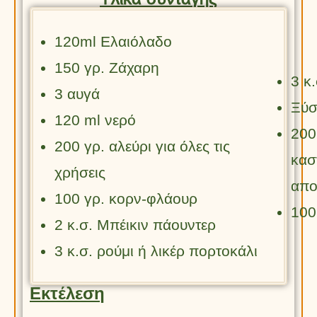
120ml Ελαιόλαδο
150 γρ. Ζάχαρη
3 κ
3 αυγά
Ξύσ
120 ml νερό
200
200 γρ. αλεύρι για όλες τις
κασ
χρήσεις
απο
100 γρ. κορν-φλάουρ
100
2 κ.σ. Μπέικιν πάουντερ
3 κ.σ. ρούμι ή λικέρ πορτοκάλι
Εκτέλεση