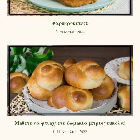
Ψαροκροκετες!!
30 Μαΐου, 2022
Μaθετε να φτιaχνετε ψωμaκια μπριoς εuκολα!
11 Απριλίου, 2022