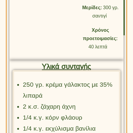
Μερίδες:
300 γρ.
σαντιγί
Χρόνος
προετοιμασίες:
40 λεπτά
Υλικά συνταγής
250 γρ. κρέμα γάλακτος με 35%
λιπαρά
2 κ.σ. ζάχαρη άχνη
1/4 κ.γ. κόρν φλάουρ
1/4 κ.γ. εκχύλισμα βανίλια