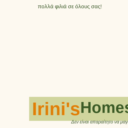
πολλά φιλιά σε όλους σας!
Irini's
Homes
Δεν είναι απαραίτητο να μα