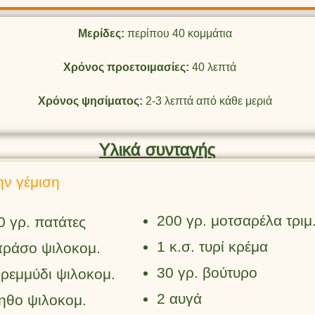
Μερίδες:
περίπου 40 κομμάτια
Χρόνος προετοιμασίες:
40 λεπτά
Χρόνος ψησίματος:
2-3 λεπτά από κάθε μεριά
Υλικά συνταγής
ην γέμιση
200 γρ. μοτσαρέλα τριμ
0 γρ. πατάτες
1 κ.σ. τυρί κρέμα
πράσο ψιλοκομ.
30 γρ. βούτυρο
κρεμμύδι ψιλοκομ.
2 αυγά
ηθο ψιλοκομ.