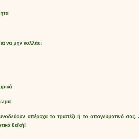
τητα
για να μην κολλάει
αρικά
άρωμα
συνοδεύουν υπέροχα το τραπέζι ή το απογευματινό σας.
τικά θεϊκή!