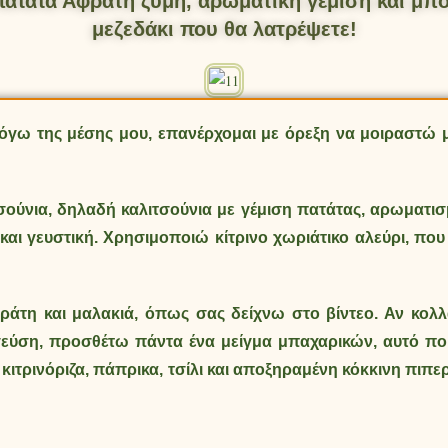
πατάτα
Αφράτη ζύμη, αρωματική γέμιση και μπό
μεζεδάκι που θα λατρέψετε!
ω της μέσης μου, επανέρχομαι με όρεξη να μοιραστώ μ
ούνια, δηλαδή καλιτσούνια με γέμιση πατάτας, αρωματισ
και γευστική. Χρησιμοποιώ κίτρινο χωριάτικο αλεύρι, που 
άτη και μαλακιά, όπως σας δείχνω στο βίντεο. Αν κολλάε
α γεύση, προσθέτω πάντα ένα μείγμα μπαχαρικών, αυτό π
 κιτρινόριζα, πάπρικα, τσίλι και αποξηραμένη κόκκινη πιπερ
.