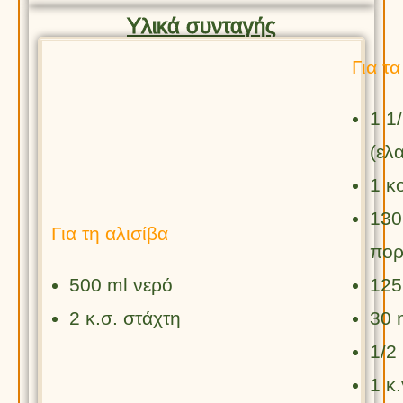
Υλικά συνταγής
Για τ
1 1
(ελ
1 κ
130
Για τη αλισίβα
πορ
500 ml νερό
125
2 κ.σ. στάχτη
30 
1/2
1 κ