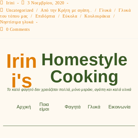
Irini
3 Νοεμβρίου, 2020
Uncategorized
/
Από την Κρήτη με αγάπη..
/
Γλυκά
/
Γλυκά
του τόπου μας
/
Επιδόρπια
/
Εύκολα
/
Κουλουράκια
/
Νηστίσιμα γλυκά
0 Comments
Irin
Homestyle
Cooking
i's
Το καλό φαγητό δεν χρειάζεται πολλά, μόνο μεράκι, αγάπη και καλά υλικά
Ποια
Αρχική
Φαγητά
Γλυκά
Εικοινωνία
είμαι