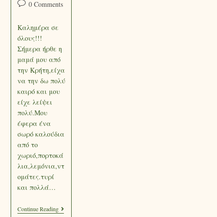
0 Comments
Καλημέρα σε
όλους!!!
Σήμερα ήρθε η
μαμά μου από
την Κρήτη,είχα
να την δω πολύ
καιρό και μου
είχε λείψει
πολύ.Μου
έφερα ένα
σωρό καλούδια
από το
χωριό,πορτοκά
λια,λεμόνια,ντ
ομάτες.τυρί
και πολλά…
Continue Reading