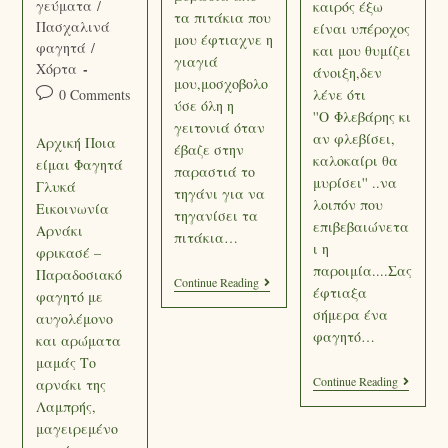
γεύματα
/
καιρός έξω
τα πιτάκια που
Πασχαλινά
είναι υπέροχος
μου έφτιαχνε η
φαγητά
/
και μου θυμίζει
γιαγιά
Χόρτα
άνοιξη,δεν
μου,μοσχοβολο
λένε ότι
0 Comments
ύσε όλη η
''Ο Φλεβάρης κι
γειτονιά όταν
αν φλεβίσει,
Αρχική Ποια
έβαζε στην
καλοκαίρι θα
είμαι Φαγητά
παραστιά το
μυρίσει'' ..να
Γλυκά
τηγάνι για να
λοιπόν που
Εικοινωνία
τηγανίσει τα
επιβεβαιώνετα
Αρνάκι
πιτάκια…
ι η
φρικασέ –
παροιμία....Σας
Παραδοσιακό
Continue Reading
έφτιαξα
φαγητό με
σήμερα ένα
αυγολέμονο
φαγητό…
και αρώματα
μαμάς Το
Continue Reading
αρνάκι της
Λαμπρής,
μαγειρεμένο