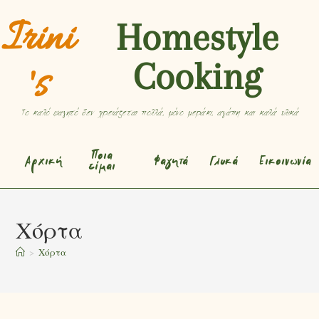
Irini
Homestyle
Cooking
's
Το καλό φαγητό δεν χρειάζεται πολλά, μόνο μεράκι, αγάπη και καλά υλικά
Ποια
Αρχική
Φαγητά
Γλυκά
Εικοινωνία
είμαι
Χόρτα
>
Χόρτα