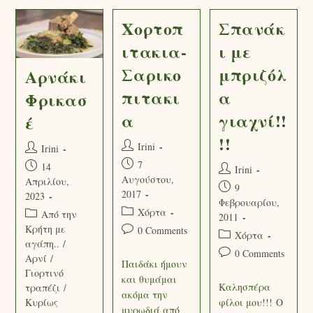
Χορτοπ
Σπανάκ
ιτακια-
ι με
Σαρικο
μπριζόλ
Αρνάκι
πιτακι
α
Φρικασ
α
γιαχνί!!
έ
!!
Irini
Irini
7
14
Irini
Αυγούστου,
Απριλίου,
9
2017
2023
Φεβρουαρίου,
Χόρτα
Από την
2011
Κρήτη με
0 Comments
Χόρτα
αγάπη..
/
0 Comments
Αρνί
/
Παιδάκι ήμουν
Γιορτινό
και θυμάμαι
Καλησπέρα
τραπέζι
/
ακόμα την
φίλοι μου!!! Ο
Κυρίως
μυρωδιά από