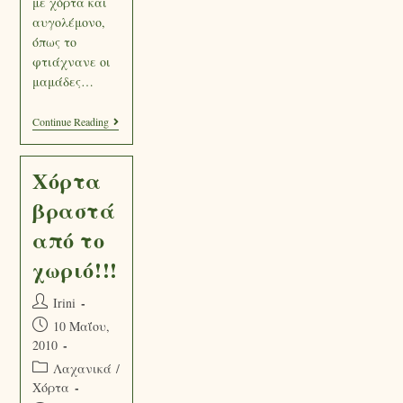
με χόρτα και
αυγολέμονο,
όπως το
φτιάχνανε οι
μαμάδες…
Continue Reading
Χόρτα
βραστά
από το
χωριό!!!
Irini
10 Μαΐου,
2010
Λαχανικά
/
Χόρτα