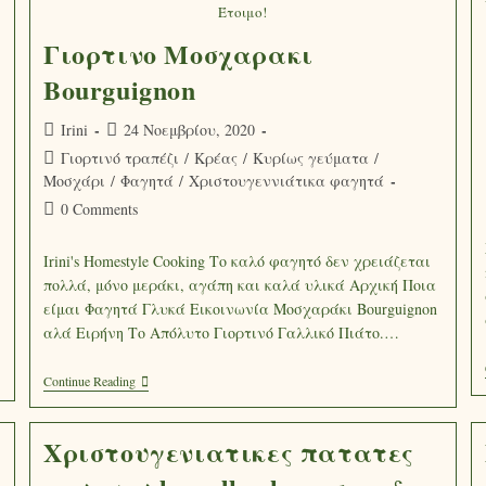
Έτοιμο!
Γιορτινο Μοσχαρακι
Bourguignon
Irini
24 Νοεμβρίου, 2020
Γιορτινό τραπέζι
/
Κρέας
/
Κυρίως γεύματα
/
Μοσχάρι
/
Φαγητά
/
Χριστουγεννιάτικα φαγητά
0 Comments
Irini's Homestyle Cooking Το καλό φαγητό δεν χρειάζεται
πολλά, μόνο μεράκι, αγάπη και καλά υλικά Αρχική Ποια
είμαι Φαγητά Γλυκά Εικοινωνία Μοσχαράκι Bourguignon
αλά Ειρήνη Το Απόλυτο Γιορτινό Γαλλικό Πιάτο.…
Continue Reading
Χριστουγενιατικες πατατες