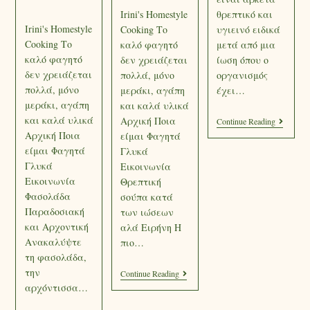
Irini's Homestyle
θρεπτικό και
Irini's Homestyle
Cooking Το
υγιεινό ειδικά
Cooking Το
καλό φαγητό
μετά από μια
καλό φαγητό
δεν χρειάζεται
ίωση όπου ο
δεν χρειάζεται
πολλά, μόνο
οργανισμός
πολλά, μόνο
μεράκι, αγάπη
έχει…
μεράκι, αγάπη
και καλά υλικά
και καλά υλικά
Αρχική Ποια
Continue Reading
Αρχική Ποια
είμαι Φαγητά
είμαι Φαγητά
Γλυκά
Γλυκά
Εικοινωνία
Εικοινωνία
Θρεπτική
Φασολάδα
σούπα κατά
Παραδοσιακή
των ιώσεων
και Αρχοντική
αλά Ειρήνη Η
Ανακαλύψτε
πιο…
τη φασολάδα,
την
Continue Reading
αρχόντισσα…