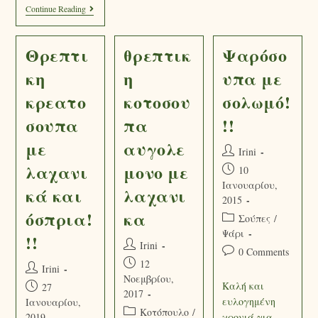
Continue Reading
Θρεπτι
θρεπτικ
Ψαρόσο
κη
η
υπα με
κρεατο
κοτοσου
σολωμό!
σουπα
πα
!!
με
αυγολε
Irini
λαχανι
μονο με
10
Ιανουαρίου,
κά και
λαχανι
2015
όσπρια!
κα
Σούπες
/
Ψάρι
!!
Irini
0 Comments
12
Irini
Νοεμβρίου,
Καλή και
27
2017
ευλογημένη
Ιανουαρίου,
Κοτόπουλο
/
2019
χρονιά για