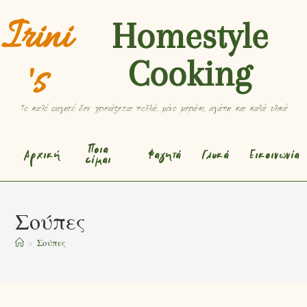
Irini
Homestyle
Cooking
's
Το καλό φαγητό δεν χρειάζεται πολλά, μόνο μεράκι, αγάπη και καλά υλικά
Ποια
Αρχική
Φαγητά
Γλυκά
Εικοινωνία
είμαι
Σούπες
>
Σούπες