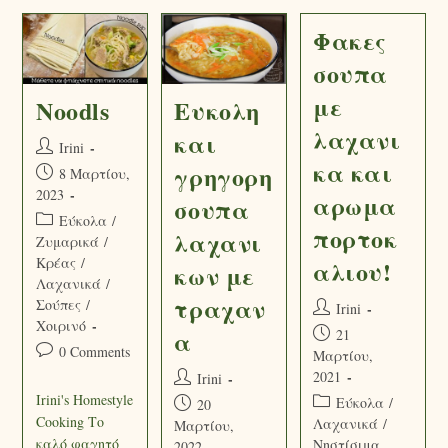
Φακες
σουπα
με
Νoodls
Ευκολη
λαχανι
και
Irini
κα και
γρηγορη
8 Μαρτίου,
2023
αρωμα
σουπα
Εύκολα
/
πορτοκ
λαχανι
Ζυμαρικά
/
Κρέας
/
αλιου!
κων με
Λαχανικά
/
τραχαν
Σούπες
/
Irini
Χοιρινό
α
21
0 Comments
Μαρτίου,
2021
Irini
Irini's Homestyle
Εύκολα
/
20
Cooking Το
Λαχανικά
/
Μαρτίου,
καλό φαγητό
Νηστίσιμα
2022