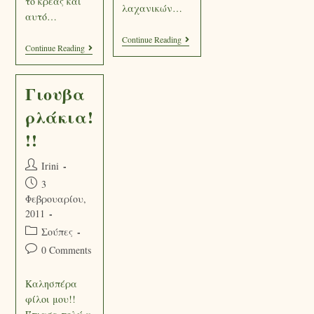
το κρέας και
λαχανικών…
αυτό…
Continue Reading
Continue Reading
Γιουβα
ρλάκια!
!!
Irini
3
Φεβρουαρίου,
2011
Σούπες
0 Comments
Καλησπέρα
φίλοι μου!!