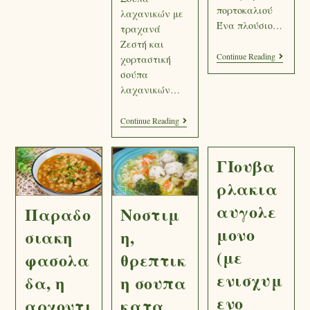
πορτοκαλιού
λαχανικών με
Ένα πλούσιο…
τραχανά
Ζεστή και
Continue Reading
χορταστική
σούπα
λαχανικών…
Continue Reading
ΓΙουβα
ρλακια
αυγολε
Παραδο
Νοστιμ
μονο
σιακη
η,
(με
φασολα
θρεπτικ
ενισχυμ
δα, η
η σουπα
ενο
αρχοντι
κατα