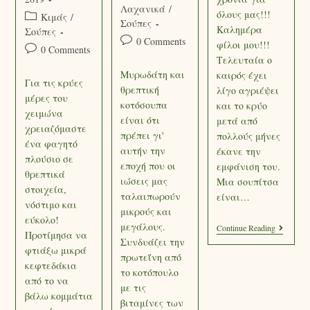
Λαχανικά
/
όλους μας!!!
Κιμάς
/
Σούπες
Καλημέρα
Σούπες
0 Comments
φίλοι μου!!!
0 Comments
Τελευταία ο
Μυρωδάτη και
καιρός έχει
Για τις κρύες
θρεπτική
λίγο αγριέψει
μέρες του
κοτόσουπα
και το κρύο
χειμώνα
είναι ότι
μετά από
χρειαζόμαστε
πρέπει γι'
πολλούς μήνες
ένα φαγητό
αυτήν την
έκανε την
πλούσιο σε
εποχή που οι
εμφάνιση του.
θρεπτικά
ιώσεις μας
Μια σουπίτσα
στοιχεία,
ταλαιπωρούν
είναι…
νόστιμο και
μικρούς και
εύκολο!
μεγάλους.
Continue Reading
Προτίμησα να
Συνδυάζει την
φτιάξω μικρά
πρωτεΐνη από
κεφτεδάκια
το κοτόπουλο
από το να
με τις
βάλω κομμάτια
βιταμίνες των