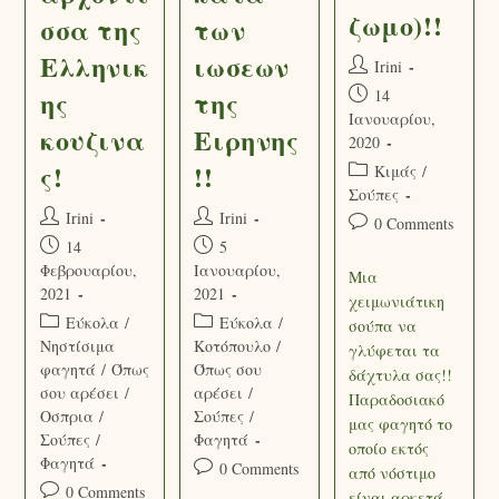
ζωμο)!!
σσα της
των
Ελληνικ
ιωσεων
Irini
ης
της
14
Ιανουαρίου,
κουζινα
Ειρηνης
2020
ς!
!!
Κιμάς
/
Σούπες
Irini
Irini
0 Comments
14
5
Φεβρουαρίου,
Ιανουαρίου,
Μια
2021
2021
χειμωνιάτικη
Εύκολα
/
Εύκολα
/
σούπα να
Νηστίσιμα
Κοτόπουλο
/
γλύφεται τα
φαγητά
/
Όπως
Όπως σου
δάχτυλα σας!!
σου αρέσει
/
αρέσει
/
Παραδοσιακό
Οσπρια
/
Σούπες
/
μας φαγητό το
Σούπες
/
Φαγητά
οποίο εκτός
Φαγητά
0 Comments
από νόστιμο
0 Comments
είναι αρκετά