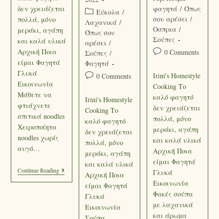
δεν χρειάζεται
φαγητά
/
Όπως
Εύκολα
/
σου αρέσει
/
πολλά, μόνο
Λαχανικά
/
Οσπρια
/
μεράκι, αγάπη
Όπως σου
Σούπες
και καλά υλικά
αρέσει
/
Αρχική Ποια
0 Comments
Σούπες
/
είμαι Φαγητά
Φαγητά
Γλυκά
Irini's Homestyle
0 Comments
Εικοινωνία
Cooking Το
Μάθετε να
καλό φαγητό
Irini's Homestyle
φτιάχνετε
δεν χρειάζεται
Cooking Το
σπιτικά noodles
πολλά, μόνο
καλό φαγητό
Χειροποίητα
μεράκι, αγάπη
δεν χρειάζεται
noodles χωρίς
και καλά υλικά
πολλά, μόνο
αυγό…
Αρχική Ποια
μεράκι, αγάπη
είμαι Φαγητά
και καλά υλικά
Continue Reading
Γλυκά
Αρχική Ποια
Εικοινωνία
είμαι Φαγητά
Φακές σούπα
Γλυκά
με λαχανικά
Εικοινωνία
και άρωμα
Σούπα