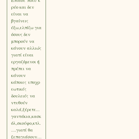
Έπιασε πολύ κ
ρύο και δεν
είναι να
βγαίνεις
έξω,ελπίζω για
όσους δεν
μπορούν να
κάνουν αλλιώς
γιατί είναι
εργαζόμενοι ή
πρέπει να
κάνουν
κάποιες υποχρ
εωτικές
δουλειές να
ντυθούν
καλά,ξέρετε...
γαντάκια,κασκ
όλ,σκούφο,κτλ.
....γιατί θα
ξεπαγιάσουν…